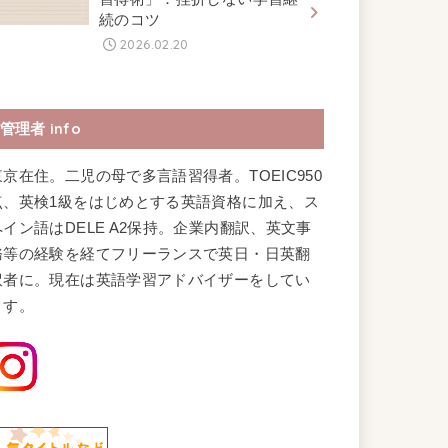
続のコツ
2026.02.20
管理者 info
東京在住。二児の母で多言語習得者。TOEIC950
点、英検1級をはじめとする英語資格に加え、ス
ペイン語はDELE A2保持。企業内翻訳、英文事
務等の経験を経てフリーランスで英日・日英翻
訳者に。現在は英語学習アドバイザーをしてい
ます。