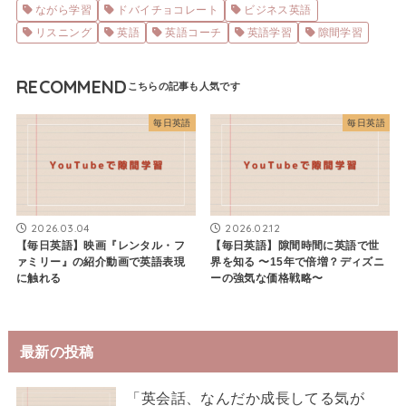
ながら学習
ドバイチョコレート
ビジネス英語
リスニング
英語
英語コーチ
英語学習
隙間学習
RECOMMEND
毎日英語
毎日英語
2026.03.04
2026.02.12
【毎日英語】映画『レンタル・フ
【毎日英語】隙間時間に英語で世
ァミリー』の紹介動画で英語表現
界を知る 〜15年で倍増？ディズニ
に触れる
ーの強気な価格戦略〜
最新の投稿
「英会話、なんだか成長してる気が