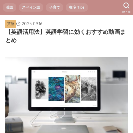
英語
スペイン語
子育て
在宅 Tips
SEARCH
2025.09.16
英語
【英語活用法】英語学習に効くおすすめ動画ま
とめ