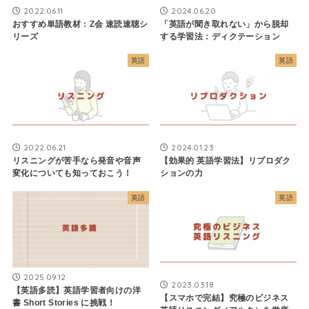
2022.06.11
2024.06.20
おすすめ単語教材：Z会 速読速聴シ
「英語が聞き取れない」から脱却
リーズ
する学習法：ディクテーション
英語
英語
2022.06.21
2024.01.23
リスニングが苦手なら発音や音声
【効果的 英語学習法】リプロダク
変化についても知っておこう！
ションの力
英語
英語
2025.09.12
2023.03.18
【英語多読】英語学習者向けの洋
【スマホで完結】究極のビジネス
書 Short Stories に挑戦！