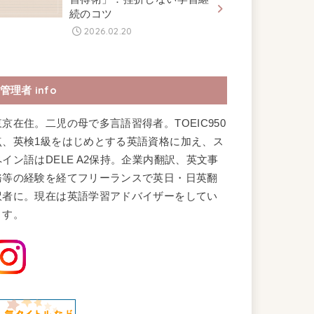
続のコツ
2026.02.20
管理者 info
東京在住。二児の母で多言語習得者。TOEIC950
点、英検1級をはじめとする英語資格に加え、ス
ペイン語はDELE A2保持。企業内翻訳、英文事
務等の経験を経てフリーランスで英日・日英翻
訳者に。現在は英語学習アドバイザーをしてい
ます。