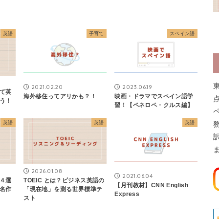
英語
子育て
スペイン語
2021.02.20
2023.06.19
て英
海外移住ってアリかも？！
映画・ドラマでスペイン語学
う！
習！【ペネロペ・クルス編】
英語
英語
英語
2026.01.08
2021.06.04
４選
TOEIC とは？ビジネス英語の
【月刊教材】CNN English
名作
「現在地」を測る世界標準テ
Express
スト