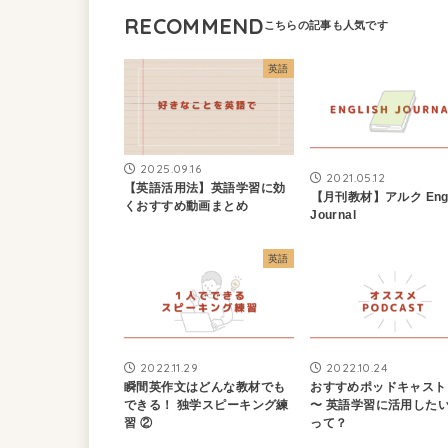
RECOMMEND
英語
2025.09.16
2021.05.12
【英語活用法】英語学習に効
【月刊教材】アルク Engl
くおすすめ動画まとめ
Journal
英語
2022.11.29
2022.10.24
瞬間英作文はどんな教材でも
おすすめポッドキャスト 2
できる！ 独学スピーキング練
〜 英語学習に活用した
習 ②
って？