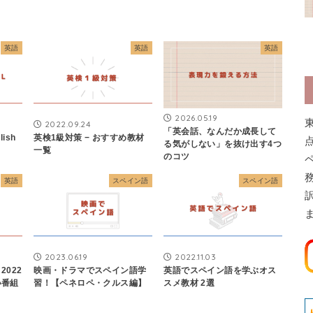
英語
英語
英語
2026.05.19
2022.09.24
「英会話、なんだか成長して
ish
英検1級対策 − おすすめ教材
る気がしない」を抜け出す4つ
一覧
のコツ
英語
スペイン語
スペイン語
2023.06.19
2022.11.03
022
映画・ドラマでスペイン語学
英語でスペイン語を学ぶオス
い番組
習！【ペネロペ・クルス編】
スメ教材 2選