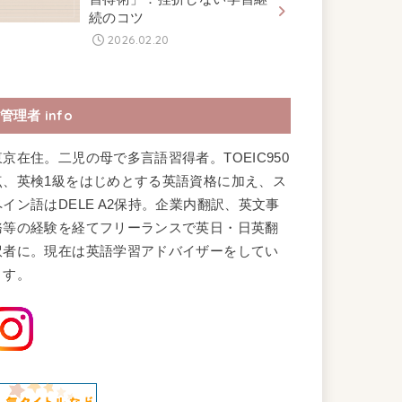
続のコツ
2026.02.20
管理者 info
東京在住。二児の母で多言語習得者。TOEIC950
点、英検1級をはじめとする英語資格に加え、ス
ペイン語はDELE A2保持。企業内翻訳、英文事
務等の経験を経てフリーランスで英日・日英翻
訳者に。現在は英語学習アドバイザーをしてい
ます。