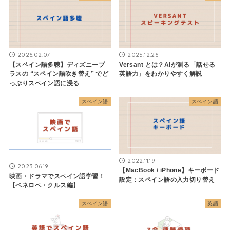
2026.02.07
2025.12.26
【スペイン語多聴】ディズニープ
Versant とは？AIが測る「話せる
ラスの “スペイン語吹き替え” でど
英語力」をわかりやすく解説
っぷりスペイン語に浸る
スペイン語
スペイン語
2022.11.19
2023.06.19
【MacBook / iPhone】キーボード
映画・ドラマでスペイン語学習！
設定：スペイン語の入力切り替え
【ペネロペ・クルス編】
スペイン語
英語