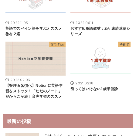
2022.11.03
2022.06.11
英語でスペイン語を学ぶオススメ
おすすめ単語教材：Z会 速読速聴シ
教材 2選
リーズ
在宅 Tips
子育て
2026.02.03
2021.02.18
【管理＆習慣化】Notionに英語学
侮ってはいけない1歳半健診
習をストック！「ただのノート」
だからこそ続く音声学習のススメ
最新の投稿