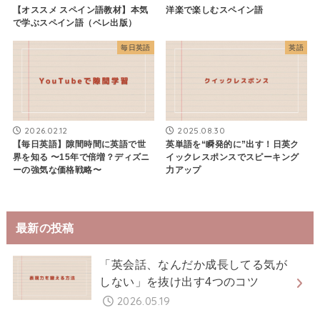
【オススメ スペイン語教材】本気
洋楽で楽しむスペイン語
で学ぶスペイン語（ベレ出版）
毎日英語
英語
2026.02.12
2025.08.30
【毎日英語】隙間時間に英語で世
英単語を“瞬発的に”出す！日英ク
界を知る 〜15年で倍増？ディズニ
イックレスポンスでスピーキング
ーの強気な価格戦略〜
力アップ
最新の投稿
「英会話、なんだか成長してる気が
しない」を抜け出す4つのコツ
2026.05.19