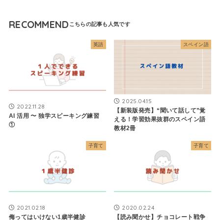
RECOMMEND
英語
スペイン語
2025.04.15
2022.11.28
【新装版発売】“聞いて話して”覚
AI 活用 〜 独学スピーキング練習
える！学習効果抜群のスペイン語
①
教材2冊
子育て
子育て
2021.02.18
2020.02.24
侮ってはいけない1歳半健診
【読み聞かせ】チョコレート戦争