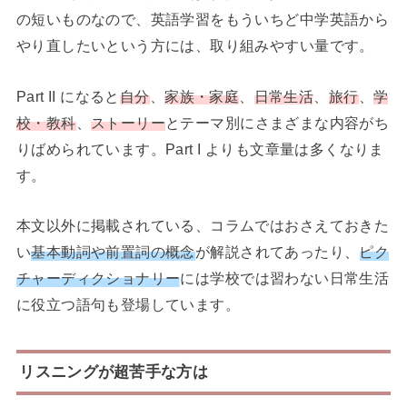
の短いものなので、英語学習をもういちど中学英語から
やり直したいという方には、取り組みやすい量です。
Part II になると
自分
、
家族・家庭
、
日常生活
、
旅行
、
学
校・教科
、
ストーリー
とテーマ別にさまざまな内容がち
りばめられています。Part I よりも文章量は多くなりま
す。
本文以外に掲載されている、コラムではおさえておきた
い
基本動詞や前置詞の概念
が解説されてあったり、
ピク
チャーディクショナリー
には学校では習わない日常生活
に役立つ語句も登場しています。
リスニングが超苦手な方は