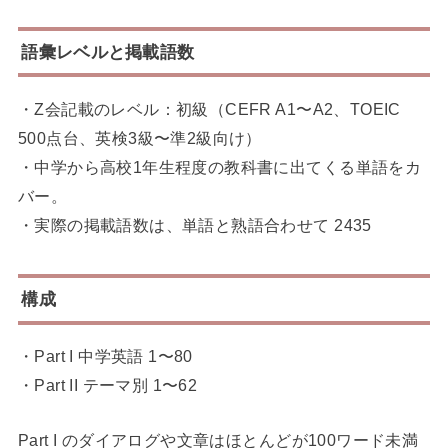
語彙レベルと掲載語数
・Z会記載のレベル：初級（CEFR A1〜A2、TOEIC
500点台、英検3級〜準2級向け）
・中学から高校1年生程度の教科書に出てくる単語をカ
バー。
・実際の掲載語数は、単語と熟語合わせて 2435
構成
・Part I 中学英語 1〜80
・Part II テーマ別 1〜62
Part I のダイアログや文章はほとんどが100ワード未満