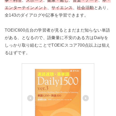
事・料理
、
スポーツ
、
健康・癒し
、
音楽・アート
、
本・
エンターテインメント
、
サイエンス
、
社会活動
とあり、
全143のダイアログや記事を学習できます。
TOEIC600点台の学習者が見るとまだまだ知らない単語
がある、となるので、語彙量に不安のある方はDailyを
しっかり取り組むことでTOEICスコア700点以上は狙え
るはずです。