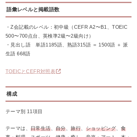
語彙レベルと掲載語数
・Z会記載のレベル：初中級（CEFR A2〜B1、TOEIC
500〜700点台、英検準2級〜2級向け）
・見出し語 単語1185語、熟語315語 ＝ 1500語 ＋ 派
生語 668語
TOEICとCEFR対照表
構成
テーマ別 11項目
テーマは、
日常生活
、
自分
、
旅行
、
ショッピング
、
食