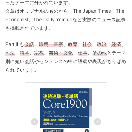
ったテーマに分かれています。
文章はオリジナルのものから、The Japan Times、The
Economist、The Daily Yomiuriなど実際のニュース記事
も掲載されています。
Part II も
会話
、
環境・医療
、
教育
、
社会
、
政治
、
経済
、
司法
、
科学
、
宗教
、
芸術・文化
、
仕事
、
その他
とテーマ
別に短い会話やセンテンスの中に語彙や表現がちりばめ
られています。