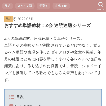
英語
スペイン語
子育て
在宅 Tips
SEARCH
2022.06.11
英語
おすすめ単語教材：Z会 速読速聴シリーズ
Z会の単語教材、速読速聴・英単語シリーズ。
単語とその意味がただ列挙されているだけでなく、覚え
るべき単語や表現を使ったダイアログや文章を掲載。年
月の経過とともに内容を新しくすべく各レベルで改訂も
頻繁にあり、作り込まれた良書です。音読・シャドーイ
ングも推進している教材でもちろん音声も必ずついてま
す。
目次