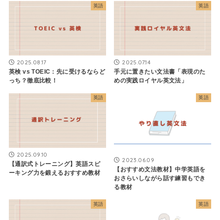
英語
英語
2025.08.17
2025.07.14
英検 vs TOEIC：先に受けるならど
手元に置きたい文法書「表現のた
っち？徹底比較！
めの実践ロイヤル英文法」
英語
英語
2025.09.10
2023.06.09
【通訳式トレーニング】英語スピ
【おすすめ文法教材】中学英語を
ーキング力を鍛えるおすすめ教材
おさらいしながら話す練習もでき
る教材
英語
英語