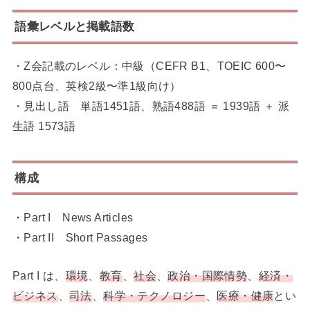
語彙レベルと掲載語数
・Z会記載のレベル：中級（CEFR B1、TOEIC 600〜
800点台、英検2級〜準1級向け）
・見出し語 単語1451語、熟語488語 ＝ 1939語 ＋ 派
生語 1573語
構成
・Part I News Articles
・Part II Short Passages
Part I は、
環境
、
教育
、
社会
、
政治・国際情勢
、
経済・
ビジネス
、
司法
、
科学・テクノロジー
、
医療・健康
とい